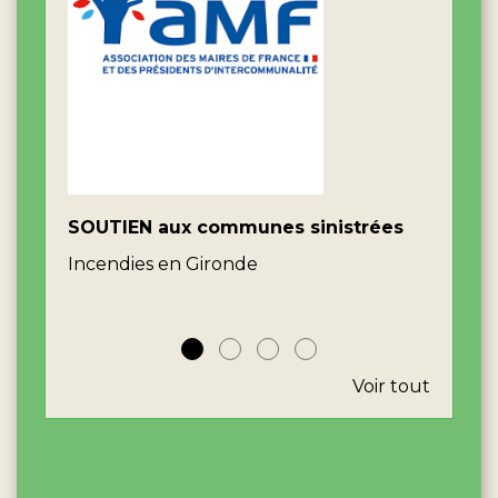
SOUTIEN aux communes sinistrées
Le g
dire
Incendies en Gironde
Les V
Voir tout